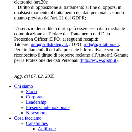
elettronici (art.20);
– Diritto di opposizione al trattamento al fine di opporsi in
qualsiasi momento al trattamento dei dati personali secondo
quanto previsto dall’art. 21 del GDPR;
L’esercizio dei suddetti diritti può essere esercitato mediante
comunicazione al Titolare del Trattamento o al Data
Protection Officer (DPO) ai seguenti recapiti:
Titolare:
info@softstrategy.it.
/ DPO:
rpd@sgsolution.eu
.
Per i trattamenti di cui alla presente informativa, è sempre
riconosciuto il diritto di proporre reclamo all’Autorità Garante
per la Protezione dei dati Personali (
http://www.gpdp.it
).
Agg. del 07. 02. 202
5
Chi siamo
Storia
Corporate
Leadership
Presenza internazionale
Newsroom
Cosa facciamo
Capabilities
Antifrode