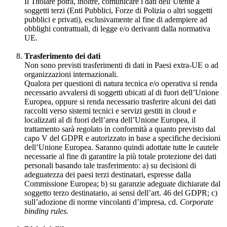
Il Titolare potrà, inoltre, comunicare i dati dell’Utente a
soggetti terzi (Enti Pubblici, Forze di Polizia o altri soggetti
pubblici e privati), esclusivamente al fine di adempiere ad
obblighi contrattuali, di legge e/o derivanti dalla normativa
UE.
Trasferimento dei dati
Non sono previsti trasferimenti di dati in Paesi extra-UE o ad
organizzazioni internazionali.
Qualora per questioni di natura tecnica e/o operativa si renda
necessario avvalersi di soggetti ubicati al di fuori dell’Unione
Europea, oppure si renda necessario trasferire alcuni dei dati
raccolti verso sistemi tecnici e servizi gestiti in cloud e
localizzati al di fuori dell’area dell’Unione Europea, il
trattamento sarà regolato in conformità a quanto previsto dal
capo V del GDPR e autorizzato in base a specifiche decisioni
dell’Unione Europea. Saranno quindi adottate tutte le cautele
necessarie al fine di garantire la più totale protezione dei dati
personali basando tale trasferimento: a) su decisioni di
adeguatezza dei paesi terzi destinatari, espresse dalla
Commissione Europea; b) su garanzie adeguate dichiarate dal
soggetto terzo destinatario, ai sensi dell’art. 46 del GDPR; c)
sull’adozione di norme vincolanti d’impresa, cd.
Corporate
binding rules.