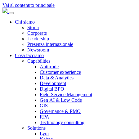
Vai al contenuto principale
Chi siamo
Storia
Corporate
Leadership
Presenza internazionale
Newsroom
Cosa facciamo
Capabilities
Antifrode
Customer experience
Data & Analytics
Development
Digital BPO
Field Service Management
Gen AI & Low Code
GIS
Governance & PMO
RPA
Technology consulting
Solutions
Lyra