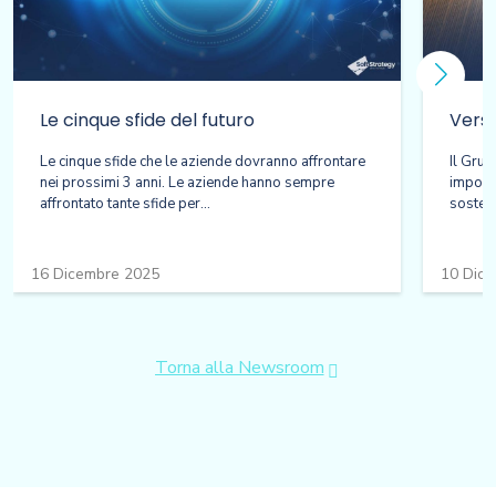
Le cinque sfide del futuro
Verso 
Le cinque sfide che le aziende dovranno affrontare
Il Gru
nei prossimi 3 anni. Le aziende hanno sempre
import
affrontato tante sfide per...
sosteni
16 Dicembre 2025
10 Dic
Torna alla Newsroom