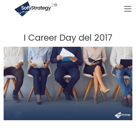
Vai al contenuto principale
I Career Day del 2017