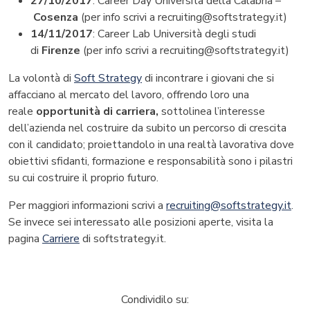
27/10/2017
: Career Day Università della Calabria –
Cosenza
(per info scrivi a recruiting@softstrategy.it)
14/11/2017
: Career Lab Università degli studi
di
Firenze
(per info scrivi a recruiting@softstrategy.it)
La volontà di
Soft Strategy
di incontrare i giovani che si
affacciano al mercato del lavoro, offrendo loro una
reale
opportunità di carriera,
sottolinea l’interesse
dell’azienda nel costruire da subito un percorso di crescita
con il candidato; proiettandolo in una realtà lavorativa dove
obiettivi sfidanti, formazione e responsabilità sono i pilastri
su cui costruire il proprio futuro.
Per maggiori informazioni scrivi a
recruiting@softstrategy.it
.
Se invece sei interessato alle posizioni aperte, visita la
pagina
Carriere
di softstrategy.it.
Condividilo su: